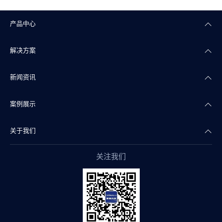
产品中心
解决方案
楼宇自控
新闻资讯
智能照明
智慧商业
案例展示
智能传感
智慧实验室
公司新闻
关于我们
智慧物联
智慧水务
产品干货
智慧地产案例
关注我们
智能组态
智慧文博
行业资讯
智慧实验室案例
公司简介
阀门自控
智慧医疗
智慧水务案例
企业文化
智慧监管
智慧制药
智慧文博案例
康沃思公益