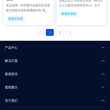
云南文山三七检验实验室（依托文
心，项目聚焦生化、免疫、临检、
研发区域面积超3000平方米。中心
灵台县第一中学数字化探究实验室
山三七数字本草检验中心）位于
微生物、PCR等核心业务，通过引
严格对标国家级CMA/CNAS认证标
是甘肃省示范性普通高中在“强县
“中国三七之乡”文山州高新技术产
入全实验室自动化…
准，系统布局了理…
智慧实验室
中”战略背景下建设的智慧教育标
业园区，是面向全国三七产业链的
智慧实验室
杆项目。该项目依托新建的图书科
区域性中药材质量安全技术服务平
技楼（总建筑面积约3540㎡），在
台。项目总建筑面积约7000平方
二楼核心区域集中建设了物理、化
米，主体为独立多层实验楼，其中
1
2
学、生物三大学科数字化探究实验
核心检测与研发区域面积超3000平
室，总投入约330万元。作为县域
方米。实验室严格对标CMA/CNAS
高中教育现代化的典型代表，项目
国家级认证标准，系…
产品中心
聚焦新课程改革与探究式教…
解决方案
楼宇自控
新闻资讯
智能照明
智慧商业
案例展示
智能传感
智慧实验室
公司新闻
关于我们
智慧物联
智慧水务
产品干货
智慧地产案例