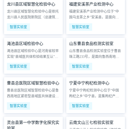
领域，是集高端实验、技术研发、
地上二层的实验楼主楼与单层连栋
龙川县区域智慧化检验中心
福建安溪茶产业检测中心
学术交流于一体的综合性科研平
玻璃温室构成。实验室严格对标生
龙川县区域智慧化检验中心是依托
福建安溪茶产业检测中心位于“中
台。项目总建筑面积约3.6万㎡（其
物安全与洁净环境标准，系统布局
龙川县人民医院新院区（总建筑面
国乌龙茶之乡”安溪县，是面向全
中地上约3.07万㎡，地下约0.58万
了分子标记实验室、植物组培室…
积约19.5万平方米）建设的县域医
国茶产区的国家级茶叶质量安全技
㎡），建筑主体由14…
智慧实验室
智慧实验室
疗检验枢纽。作为紧密型县域医共
术服务平台。项目总建筑面积约1.3
体的核心组成部分，该中心规划检
万平方米，主体为多层综合实验
验检测中心面积约6000平方米，集
楼，其中专用研发与检测场所面积
渑池县区域检验中心
山东曹县食品检测实验室
临床检验、区域质控、远程会诊于
超3200平方米。中心严格对标CNA
渑池县区域检验中心是河南省较早
山东曹县食品检测实验室位于曹县
一体，是广东省内较早实现“基层
S国家实验室标准，系统布局了理
实现“县域医共体检验结果互认”的
珠江路233号，是面向鲁西南地区
采样、中心检测、结果互认”的县
化检测室、色谱/质谱仪器室、光谱
智慧化区域检验枢纽。该中心由渑
农产品与食品加工产业的区域性法
级智慧化检验平台。中心…
分析室、微生物实验…
智慧实验室
智慧实验室
池县卫健委主导、依托渑池县人民
定检验机构。项目总建筑面积约28
医院建设，实验室总建筑面积约10
00平方米，主体为地上三层独立实
00㎡（其中实验工作区约800㎡，
验楼，其中核心检测区域面积约18
曹县总医院区域智慧检验中心
宁夏中宁枸杞检测中心
候诊区约200㎡），按国家生物安
00平方米。实验室严格遵循CMA/C
曹县总医院区域智慧检验中心是鲁
宁夏中宁枸杞检测中心位于“中国
全二级（P2+）标准建设。中心集
NAS认证标准，系统布局了理化分
西南地区紧密型县域医共体建设的
枸杞之乡”中宁县，是集枸杞产品
临床检验、区域质控、远程诊断于
析室、微生物检测室（含P2生物安
核心智慧医疗枢纽。该中心依托曹
质量检验、标准制定及技术研发于
一体，覆盖常规、生…
全实验室）、…
智慧实验室
智慧实验室
县人民医院建设，实验室总建筑面
一体的国家级专业检测平台。项目
积约2200㎡，按ISO15189质量体系
依托自治区药品检测研究院建设，
与智慧实验室标准构建。作为曹县
总建筑面积约1.2万平方米，主体为
灵台县第一中学数字化探究实
云南文山三七检验实验室
总医院医共体的唯一区域检验中
多层综合实验楼，其中核心检测与
验室