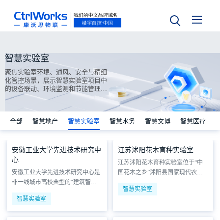
智慧实验室
聚焦实验室环境、通风、安全与精细
化管控场景，展示智慧实验室项目中
的设备联动、环境监测和节能管理成
果。
全部
智慧地产
智慧实验室
智慧水务
智慧文博
智慧医疗
安徽工业大学先进技术研究中
江苏沭阳花木育种实验室
心
江苏沭阳花木育种实验室位于“中
安徽工业大学先进技术研究中心是
国花木之乡”沭阳县国家现代农业
非一线城市高校典型的“建筑智能
产业园内，是集花木种质资源保
智慧实验室
化+科研场景”融合标杆。该中心隶
护、新品种选育与组培快繁于一体
智慧实验室
属于安徽工业大学，聚焦材料科
的区域性农业科技平台。项目总建
学、精密检测与超算科研三大前沿
筑面积约3000平方米，核心区域由