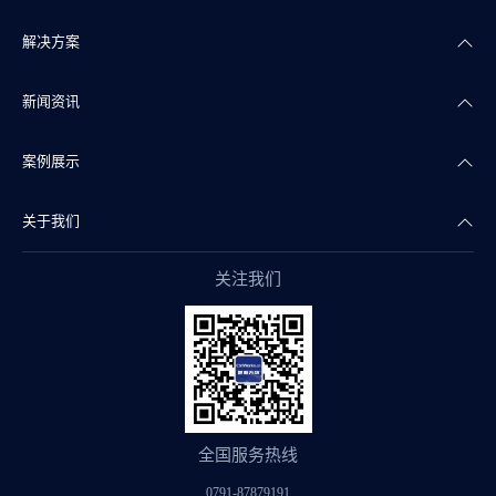
解决方案
楼宇自控
新闻资讯
智能照明
智慧商业
案例展示
智能传感
智慧实验室
公司新闻
关于我们
智慧物联
智慧水务
产品干货
智慧地产案例
关注我们
智能组态
智慧文博
行业资讯
智慧实验室案例
公司简介
阀门自控
智慧医疗
智慧水务案例
企业文化
智慧监管
智慧制药
智慧文博案例
康沃思公益
全国服务热线
智慧暖通
智慧医疗案例
团队风采
0791-87879191