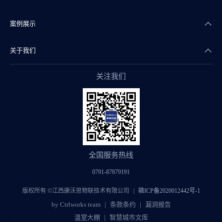
案例展示
智能传感
智慧实验室
公司新闻
关于我们
智慧物联
智慧水务
产品干货
智慧地产案例
关注我们
智能组态
智慧文博
行业资讯
智慧实验室案例
公司简介
阀门自控
智慧医疗
智慧水务案例
企业文化
智慧监管
智慧制药
智慧文博案例
康沃思公益
全国服务热线
智慧暖通
智慧医疗案例
团队风采
0791-87879191
智慧交通
智慧制药案例
加入我们
版权所有 ©江西康沃思物联技术有限公司
赣ICP备2020012442号-1
by Ctrlworks team
条款条约
漏洞报告
智慧酒管
智慧暖通案例
联系我们
温室大棚
智慧城市文库