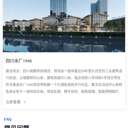
四川水厂1946
建设地点：四川成都项目描述：项目由一座有着近80年悠久历史的工业建筑进
行改造，占地面积约42亩，建筑高度约15米，临近地铁13号线和5号线交界处
的寻香道水厂1946项目将构建一个打通街道和步行社区、集文化活动中心和特
色商业街于一体的综合体。项目实施：楼宇自控、能耗管理、智能照明图片仅
供项目展示使用，无任何商业目的
立即查看
FAQ