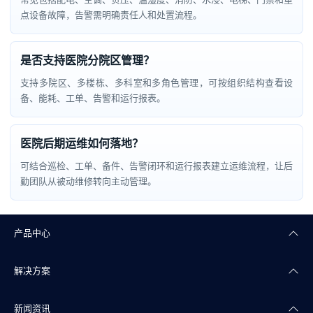
点设备故障，告警需明确责任人和处置流程。
是否支持医院分院区管理？
支持多院区、多楼栋、多科室和多角色管理，可按组织结构查看设
备、能耗、工单、告警和运行报表。
医院后期运维如何落地？
可结合巡检、工单、备件、告警闭环和运行报表建立运维流程，让后
勤团队从被动维修转向主动管理。
产品中心
解决方案
楼宇自控
新闻资讯
智能照明
智慧商业