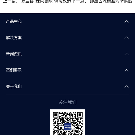
上一篇：
皋兰县“绿色智能”供暖改造
下一篇：
即墨古城精准均衡供热
产品中心
解决方案
楼宇自控
新闻资讯
智能照明
智慧商业
案例展示
智能传感
智慧实验室
公司新闻
关于我们
智慧物联
智慧水务
产品干货
智慧地产案例
关注我们
智能组态
智慧文博
行业资讯
智慧实验室案例
公司简介
阀门自控
智慧医疗
智慧水务案例
企业文化