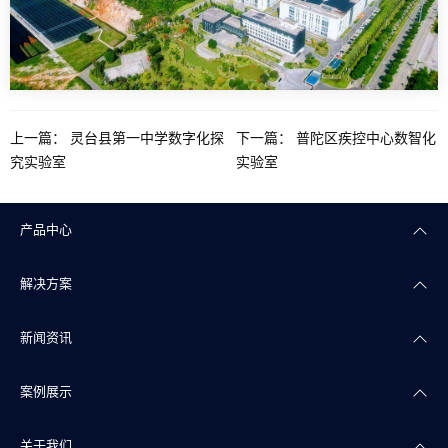
上一篇：
灵台县第一中学数字化探
下一篇：
普陀区疾控中心数智化
究实验室
实验室
产品中心
解决方案
楼宇自控
新闻资讯
智能照明
智慧商业
案例展示
智能传感
智慧实验室
公司新闻
关于我们
智慧物联
智慧水务
产品干货
智慧地产案例