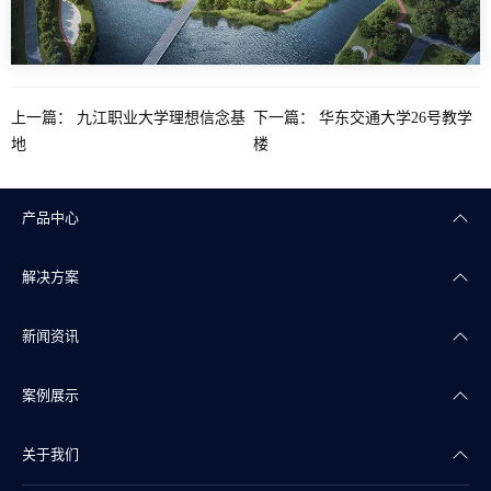
上一篇：
九江职业大学理想信念基
下一篇：
华东交通大学26号教学
地
楼
产品中心
解决方案
楼宇自控
新闻资讯
智能照明
智慧商业
案例展示
智能传感
智慧实验室
公司新闻
关于我们
智慧物联
智慧水务
产品干货
智慧地产案例