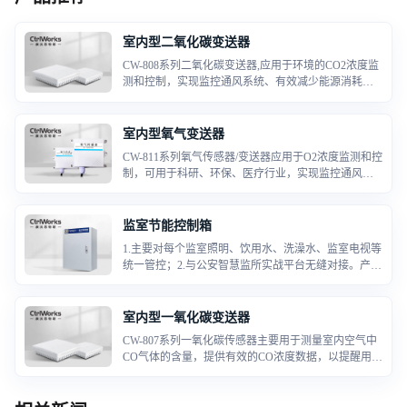
室内型二氧化碳变送器
CW-808系列二氧化碳变送器,应用于环境的CO2浓度监
测和控制，实现监控通风系统、有效减少能源消耗，
满足相关建筑通风、节能和相关标准规定，在车库或
机动车维修和操作车间等建筑物内，应根据使用情况
对通风系统进行启停控制，或根据CO2浓度进行自动
室内型氧气变送器
运行控制。
CW-811系列氧气传感器/变送器应用于O2浓度监测和控
制，可用于科研、环保、医疗行业，实现监控通风系
统、有效减少能源消耗，满足相关建筑通风、节能和
相关标准规定，在车库或机动车维修和操作车间等建
筑物内，应根据使用情况对通风系统进行启停控制，
监室节能控制箱
或根据O2浓度进行自动运行控制。
1.主要对每个监室照明、饮用水、洗澡水、监室电视等
统一管控；2.与公安智慧监所实战平台无缝对接。产品
参数表1、主板型号：CW.MD.280E2、主供电：AC220
V50HZ3、内置安装底板，散热风扇，漏电保护开关，
内置DC12V10A开关电源。4、内置10/100/100
室内型一氧化碳变送器
CW-807系列一氧化碳传感器主要用于测量室内空气中
CO气体的含量，提供有效的CO浓度数据，以提醒用户
采取安全措施，并驱动新风系统联动等功能，给用户
一个舒适的生活办公环境。产品采用原装进口的电化
学传感器及运算芯片，具备高精度、高分辨率、稳定