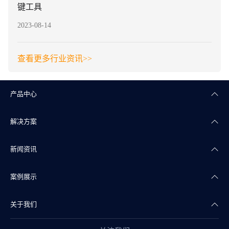
键工具
2023-08-14
查看更多行业资讯>>
产品中心
解决方案
楼宇自控
新闻资讯
智能照明
智慧商业
案例展示
智能传感
智慧实验室
公司新闻
关于我们
智慧物联
智慧水务
产品干货
智慧地产案例