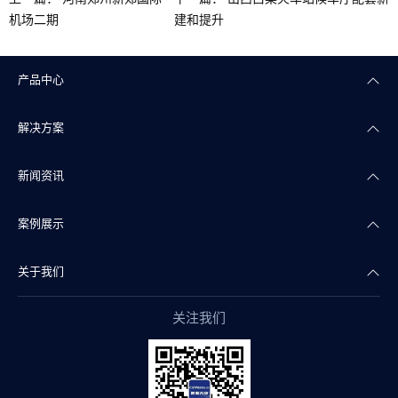
机场二期
建和提升
产品中心
解决方案
楼宇自控
新闻资讯
智能照明
智慧商业
案例展示
智能传感
智慧实验室
公司新闻
关于我们
智慧物联
智慧水务
产品干货
智慧地产案例
关注我们
智能组态
智慧文博
行业资讯
智慧实验室案例
公司简介
阀门自控
智慧医疗
智慧水务案例
企业文化