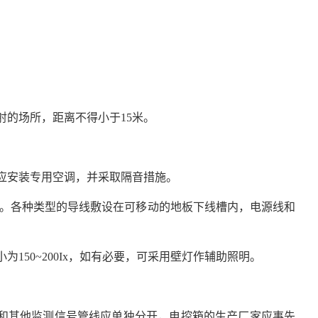
：
射的场所，距离不得小于15米。
则应安装专用空调，并采取隔音措施。
2米。各种类型的导线敷设在可移动的地板下线槽内，电源线和
为150~200Ix，如有必要，可采用壁灯作辅助照明。
和其他监测信号管线应单独分开，电控箱的生产厂家应事先