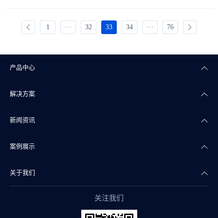
1
···
32
33
34
···
76
产品中心
解决方案
楼宇自控
新闻资讯
智能照明
智慧商业
案例展示
智能传感
智慧实验室
公司新闻
关于我们
智慧物联
智慧水务
产品干货
智慧地产案例
关注我们
智能组态
智慧文博
行业资讯
智慧实验室案例
公司简介