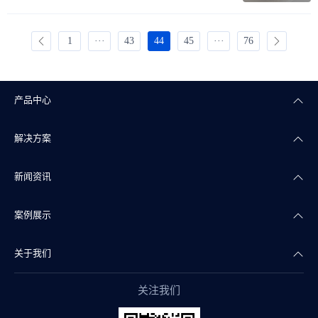
1
···
43
44
45
···
76
产品中心
解决方案
楼宇自控
新闻资讯
智能照明
智慧商业
案例展示
智能传感
智慧实验室
公司新闻
关于我们
智慧物联
智慧水务
产品干货
智慧地产案例
关注我们
智能组态
智慧文博
行业资讯
智慧实验室案例
公司简介