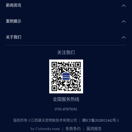
新闻资讯
智能照明
智慧商业
案例展示
智能传感
智慧实验室
公司新闻
关于我们
智慧物联
智慧水务
产品干货
智慧地产案例
关注我们
智能组态
智慧文博
行业资讯
智慧实验室案例
公司简介
阀门自控
智慧医疗
智慧水务案例
企业文化
智慧监管
智慧制药
智慧文博案例
康沃思公益
全国服务热线
智慧暖通
智慧医疗案例
团队风采
0791-87879191
智慧交通
智慧制药案例
加入我们
版权所有 ©江西康沃思物联技术有限公司
赣ICP备2020012442号-1
by Ctrlworks team
条款条约
漏洞报告