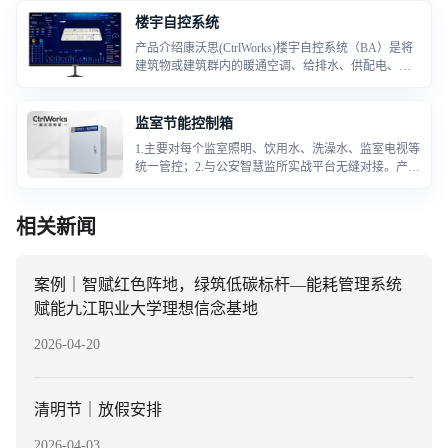
相关标准规定，在车库或机动车维修和操作车间等建
筑物内，应根据使用情况对通风系统进行启停控制，
楼宇自控系统
或根据O2浓度进行自动运行控制。
产品介绍康沃思(CtrlWorks)楼宇自控系统（BA）是将
建筑物或建筑群内的暖通空调、给排水、供配电、电
梯、供热等众多分散设备的运行、安全状况、能源使
用状况及节能管理实行集中监视、管理和分散控制的
建筑物管理与控制系统
监室节能控制箱
1.主要对每个监室照明、饮用水、洗澡水、监室电视等
统一管控；2.与公安智慧监所实战平台无缝对接。产品
参数表1、主板型号：CW.MD.280E2、主供电：AC220
V50HZ3、内置安装底板，散热风扇，漏电保护开关，
内置DC12V10A开关电源。4、内置10/100/100
相关新闻
案例｜智赋红色阵地，绿筑低碳标杆—能耗管理系统
赋能九江职业大学理想信念基地
2026-04-20
清明节｜放假安排
2026-04-03