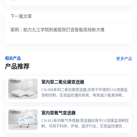
下一篇文章
案例｜助力九江学院附属医院打造智能高效新大楼
相关产品
更多产品
产品推荐
室内型二氧化碳变送器
CW-808系列二氧化碳变送器,应用于环境的CO2浓度监
测和控制，实现监控通风系统、有效减少能源消耗，
满足相关建筑通风、节能和相关标准规定，在车库或
机动车维修和操作车间等建筑物内，应根据使用情况
对通风系统进行启停控制，或根据CO2浓度进行自动
室内型氧气变送器
运行控制。
CW-811系列氧气传感器/变送器应用于O2浓度监测和控
制，可用于科研、环保、医疗行业，实现监控通风系
统、有效减少能源消耗，满足相关建筑通风、节能和