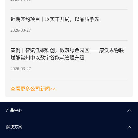
近期签约项目｜以实干开局，以品质争先
2026-03-27
案例｜智赋低碳科创，数筑绿色园区——康沃思物联
赋能常州中以数字谷能耗管理升级
2026-03-27
查看更多公司新闻>>
产品中心
解决方案
楼宇自控