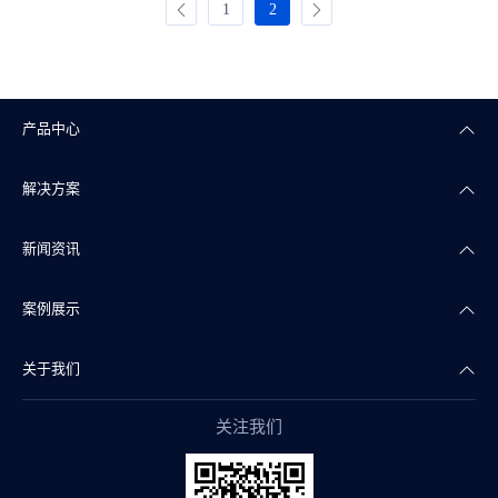
1
2
产品中心
解决方案
楼宇自控
新闻资讯
智能照明
智慧商业
案例展示
智能传感
智慧实验室
公司新闻
关于我们
智慧物联
智慧水务
产品干货
智慧地产案例
关注我们
智能组态
智慧文博
行业资讯
智慧实验室案例
公司简介
阀门自控
智慧医疗
智慧水务案例
企业文化