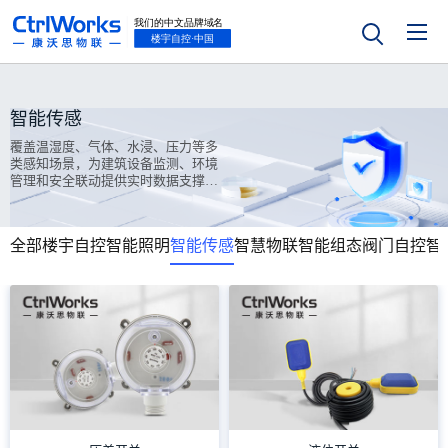
智能传感
覆盖温湿度、气体、水浸、压力等多
类感知场景，为建筑设备监测、环境
管理和安全联动提供实时数据支撑能
力。
全部
楼宇自控
智能照明
智能传感
智慧物联
智能组态
阀门自控
智