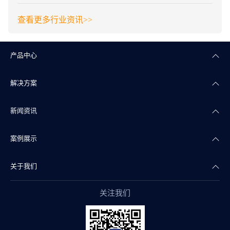
查看更多行业资讯>>
产品中心
解决方案
楼宇自控
新闻资讯
智能照明
智慧商业
案例展示
智能传感
智慧实验室
公司新闻
关于我们
智慧物联
智慧水务
产品干货
智慧地产案例
关注我们
智能组态
智慧文博
行业资讯
智慧实验室案例
公司简介
阀门自控
智慧医疗
智慧水务案例
企业文化