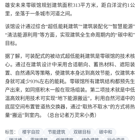
雄安未来零碳馆规划建筑面积313平方米，距白洋淀约1公
里，坐落于一条城市河道之间。
该馆设计通过综合“超低能耗建筑”“建筑装配化”“智慧能源”
“清洁能源利用”等方面，实现建筑全生命周期内的“碳中和”
目标。
据了解，可装配式的被动式超低能耗建筑是零碳馆的技术核
心。通过在建筑设计中采用合适朝向、蓄热材料、遮阳装
置、自然通风等策略，使建筑本身达到高效节能，仅建筑本
身就可减少93%左右的能耗。零碳馆所有建筑结构都预先生
产出来，如同搭积木一般在现场组装。第二项技术就是中低
温高效利用技术可实现“地下能源搬运”，利用自然河道中的
底层空间布置管道热交换器，通过“取热不取水”的方式将热
量“搬运”到室内。（总台记者万灵宋小勇）
标签：
楼宇自控
节能建筑
双碳目标
碳中和