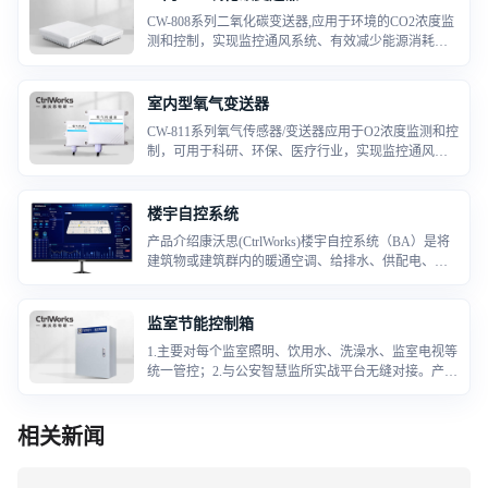
CW-808系列二氧化碳变送器,应用于环境的CO2浓度监
测和控制，实现监控通风系统、有效减少能源消耗，
满足相关建筑通风、节能和相关标准规定，在车库或
机动车维修和操作车间等建筑物内，应根据使用情况
对通风系统进行启停控制，或根据CO2浓度进行自动
室内型氧气变送器
运行控制。
CW-811系列氧气传感器/变送器应用于O2浓度监测和控
制，可用于科研、环保、医疗行业，实现监控通风系
统、有效减少能源消耗，满足相关建筑通风、节能和
相关标准规定，在车库或机动车维修和操作车间等建
筑物内，应根据使用情况对通风系统进行启停控制，
楼宇自控系统
或根据O2浓度进行自动运行控制。
产品介绍康沃思(CtrlWorks)楼宇自控系统（BA）是将
建筑物或建筑群内的暖通空调、给排水、供配电、电
梯、供热等众多分散设备的运行、安全状况、能源使
用状况及节能管理实行集中监视、管理和分散控制的
建筑物管理与控制系统
监室节能控制箱
1.主要对每个监室照明、饮用水、洗澡水、监室电视等
统一管控；2.与公安智慧监所实战平台无缝对接。产品
参数表1、主板型号：CW.MD.280E2、主供电：AC220
V50HZ3、内置安装底板，散热风扇，漏电保护开关，
内置DC12V10A开关电源。4、内置10/100/100
相关新闻