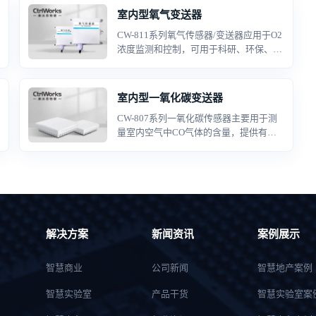
室内型氧气变送器
CW-811系列氧气传感器/变送器应用于O2
浓度监测和控制，可用于科研、环保、医
疗行业，实现监控通风系统、有效减少能
源消耗，满足相关建筑通风、节能和相关
标准规定，在车库或机动车维修和操作车
室内型一氧化碳变送器
间等建筑物内，应根据使用情况对通风系
CW-807系列一氧化碳传感器主要用于测
统进行启停控制，或根据O2浓度进行自动
量室内空气中CO气体的含量，提供有效
运行控制。
的CO浓度数据，以提醒用户采取安全措
施，并驱动新风系统联动等功能，给用户
一个舒适的生活办公环境。产品采用原装
进口的电化学传感器及运算芯片，具备高
精度、高分辨率、稳定性好等特点。广泛
应用于楼宇暖通、建筑节能、智能家居、
地下车库、机场车站等场所。
解决方案
新闻资讯
案例展示
智慧商业
公司新闻
智慧地产案例
智慧实验室
产品干货
智慧实验室案