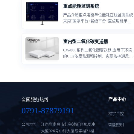
重点能耗监测系统
产品介绍重点用能单位能耗在线监测系统
采用“国家平台+省级平台+重点用能单位
接入端系统”的三级架构设计，为各部
委、各级节能主管部门和市监部门、重点
用能单位等用户提供不同层次的服务。重
室内型二氧化碳变送器
点用能单位端能耗监测数据上传到省级平
CW-808系列二氧化碳变送器,应用于环境
台，再由省级平台上传至国家平台。没有
的CO2浓度监测和控制，实现监控通风系
建设省级平台的，重点用能单位端能耗监
统、有效减少能源消耗，满足相关建筑通
测数据直接上传到国家平台。
风、节能和相关标准规定，在车库或机动
车维修和操作车间等建筑物内，应根据使
用情况对通风系统进行启停控制，或根据
CO2浓度进行自动运行控制。
产品中心
全国服务热线
0791-87879191
楼宇自控
公司地址：
江西省南昌市红谷滩新区凤凰中
智能照明
大道926号中洋大厦写字楼21楼